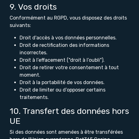
9. Vos droits
Conformément au RGPD, vous disposez des droits
suivants:
Droit d'accès à vos données personnelles.
Droit de rectification des informations
incorrectes.
Droit à l’effacement ("droit à l’oubli").
Droit de retirer votre consentement à tout
moment.
Droit à la portabilité de vos données.
Droit de limiter ou d’opposer certains
traitements.
10. Transfert des données hors
UE
Si des données sont amenées à être transférées